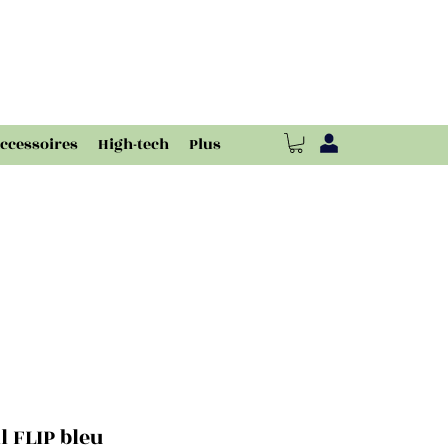
ccessoires
High-tech
Plus
l FLIP bleu