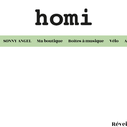
SONNY ANGEL
Ma boutique
Boîtes à musique
Vélo
A
Révei