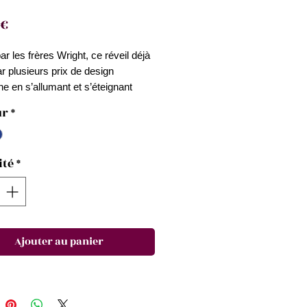
Prix
 €
r les frères Wright, ce réveil déjà
r plusieurs prix de design
ne en s’allumant et s’éteignant
mple rotation.
ur
*
n écran LCD, d’une fonction
tactile et recouvert de gomme
ité
*
, le réveil Flip se décline en
es finitions pour devenir ainsi
oire indispensable à votre chevet.
Ajouter au panier