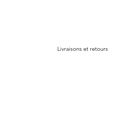
Service client
Contactez-nous
Votre compte
Livraisons et retours
Conditions générales de vente
Politique de confidentialité