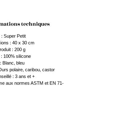
let, rouge.
non toxique.
et en silicone en forme de masque
mations techniques
PA et sans phtalates.
: Super Petit
ons : 40 x 30 cm
s d'entretien
:
roduit : 200 g
er avec une éponge et de l'eau
 : 100% silicone
: Blanc, bleu
Ours polaire, caribou, castor
seillé : 3 ans et +
me aux normes ASTM et EN 71-