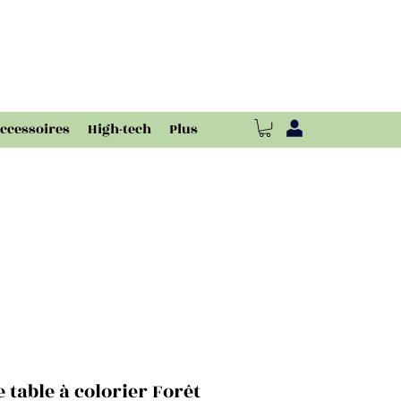
ccessoires
High-tech
Plus
e table à colorier Forêt