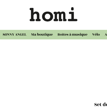
SONNY ANGEL
Ma boutique
Boîtes à musique
Vélo
A
Set d