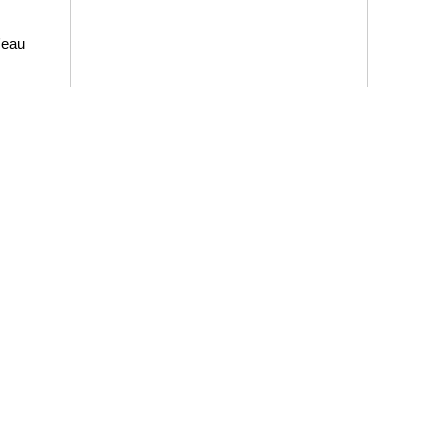
'eau
Homi - 
3 rue Jea
17630 La F
06 09 24 8
Lundi- di