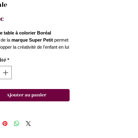
ale
Prix
 €
e table à colorier Boréal
de la
marque Super Petit
permet
opper la créativité de l'enfant en lui
une surface de coloriage et de
ité
*
utilisable à l'infini.
ristiques techniques
:
sable.
icone alimentaire 100% recyclable
Ajouter au panier
résistant dans le temps.
ué à partir d'éléments naturels dont
um (sable).
reux, antibactérien et antichocs.
.
res lavables inclus : vert, orange,