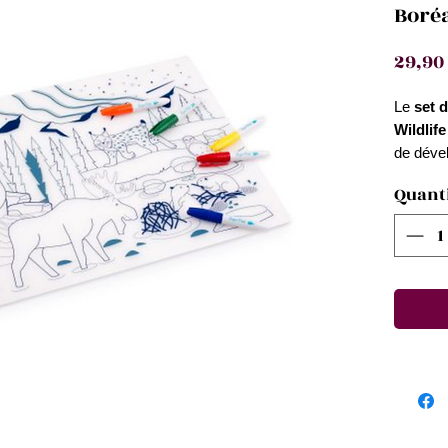
Boré
29,90
Le
set d
Wildlife
de dével
donnant 
Quant
dessin ré
Caracté
- Réutili
- En sil
doux et 
- Fabriq
le silici
- Non po
- Pliable
- 5 feut