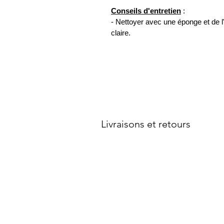
Conseils d'entretien
:
- Nettoyer avec une éponge et de l
claire.
Service client
Contactez-nous
Votre compte
Livraisons et retours
Conditions générales de vente
Politique de confidentialité