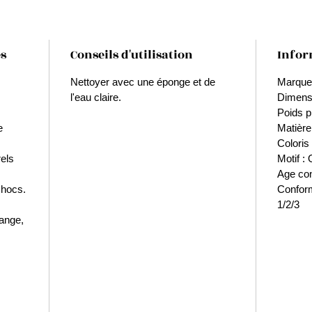
bleu, vio
- Encre 
- Bracel
inclus.
es
Conseils d'utilisation
Infor
- Sans B
Nettoyer avec une éponge et de
Marque 
l'eau claire.
Dimensi
Conseil
Poids p
- Nettoy
e
Matière
claire.
Coloris 
rels
Motif : 
Age con
chocs.
Confor
1/2/3
range,