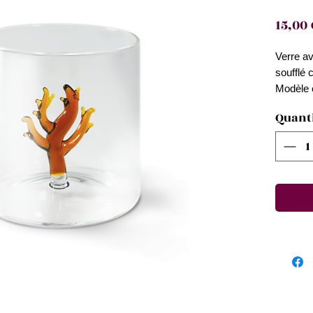
15,00 
Verre av
soufflé 
Modèle c
Fabricat
Quant
Possibil
Éviter d
d'un gou