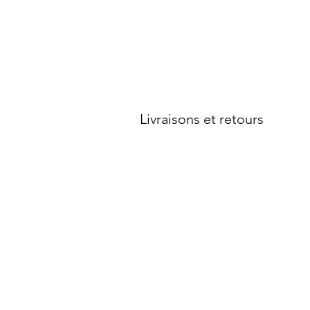
Service client
Contactez-nous
Votre compte
Livraisons et retours
Conditions générales de vente
Politique de confidentialité