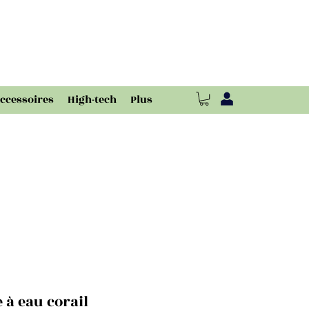
ccessoires
High-tech
Plus
 à eau corail