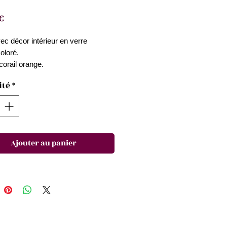
Prix
€
ec décor intérieur en verre
coloré.
orail orange.
ion artisanale italienne.
ité
*
ité de nettoyage au lave-vaisselle.
e frotter à l'aide d'une éponge ou
pillon.
Ajouter au panier