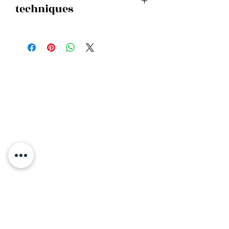
techniques
MATIERE
Polyester
Homi - La boutique
3 rue Jean - Henry Lainé
17630 La Flotte
06 09 24 86 57
Lundi- dimanche : 10h30-20h