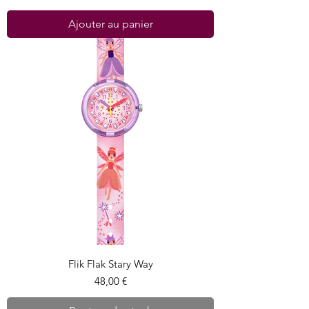
Ajouter au panier
Flik Flak Stary Way
Prix
48,00 €