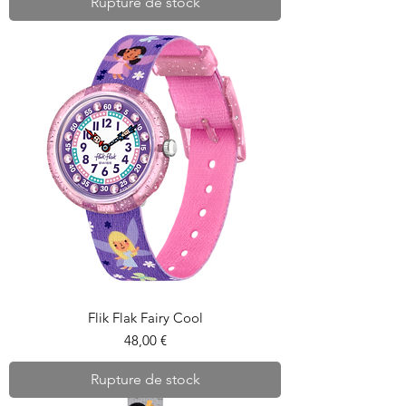
Rupture de stock
Flik Flak Fairy Cool
Prix
48,00 €
Rupture de stock