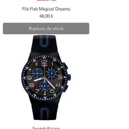
Flik Flak Magical Dreams
Prix
48,00 €
Rupture de stock
Swatch Kaicco