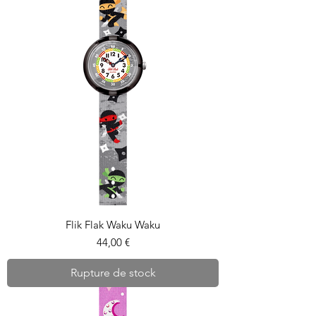
Flik Flak Waku Waku
Prix
44,00 €
Rupture de stock