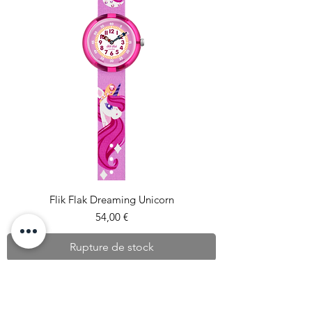
Flik Flak Dreaming Unicorn
Prix
54,00 €
Rupture de stock