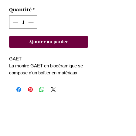
Quantité
*
Ajouter au panier
GAET
La montre GAET en biocéramique se
compose d’un boîtier en matériaux
biosourcés noir mat et d’un bracelet à bi
compression sur lequel un imprimé gris
et rouge crée un joli contraste. Des
index rouges et gris décorent le cadran
noir brossé soleil avec un guichet date
facile à lire et un verre biosourcé. Un
mélange incontournable aussi stylé que
fonctionnel, parfait pour la saison.
SO29B710