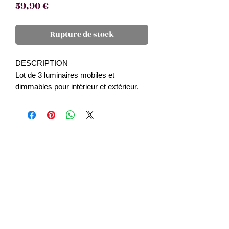
Prix
59,90 €
Rupture de stock
DESCRIPTION
Lot de 3 luminaires mobiles et
dimmables pour intérieur et extérieur.
Lampes à balader où vous le souhaitez
et profitez de sa lumière chaude à 3
niveaux d'intensité pour 8 à 20 heures
d'utilisation après une charge de 1.5
heures.
CARACTÉRISTIQUES TECHNIQUES
Dimensions d'une lampe : 15 x diam.
8.5cm
Matière : polypropylène
Charge par usb (câbles inclus)