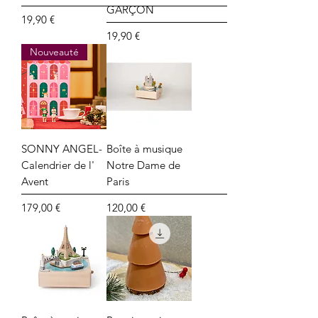
GARÇON
Prix
19,90 €
Prix
19,90 €
Nouveauté
SONNY ANGEL-
Boîte à musique
Calendrier de l'
Notre Dame de
Avent
Paris
Prix
Prix
179,00 €
120,00 €